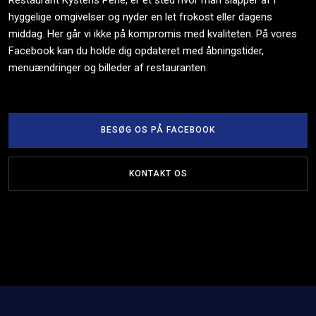
​Restaurant Kystens Perle, er et sted hvor man slapper af i
hyggelige omgivelser og nyder en let frokost eller dagens
middag. Her går vi ikke på kompromis med kvaliteten. På vores
Facebook kan du holde dig opdateret med åbningstider,
menuændringer og billeder af restauranten.
BESØG OS PÅ FACEBOOK
KONTAKT OS