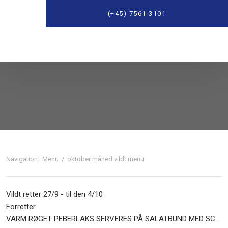
(+45) 7561 3101
Navigation:
Menu
/
oktober måned vildt menu
Vildt retter 27/9 - til den 4/10
Forretter
VARM RØGET PEBERLAKS SERVERES PÅ SALATBUND MED SC.