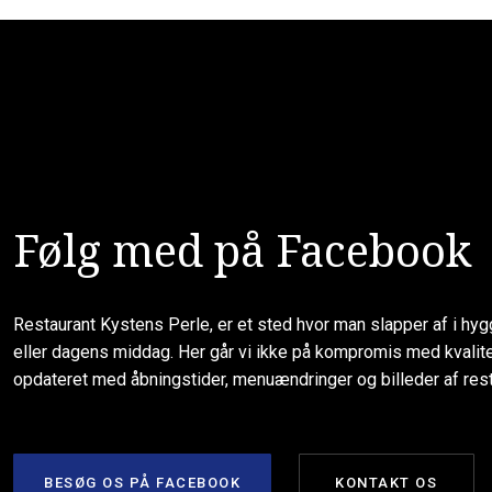
Følg med på Facebook
​Restaurant Kystens Perle, er et sted hvor man slapper af i hy
eller dagens middag. Her går vi ikke på kompromis med kvalit
opdateret med åbningstider, menuændringer og billeder af res
BESØG OS PÅ FACEBOOK
KONTAKT OS