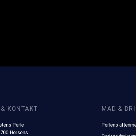
 & KONTAKT
MAD & DRI
ystens Perle
Perlens aftenm
 8700 Horsens